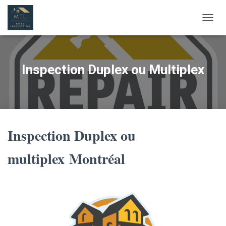
T
O
G
G
L
Inspection Duplex ou Multiplex
E
N
A
V
I
G
Inspection Duplex ou
A
T
I
multiplex
Montréal
O
N